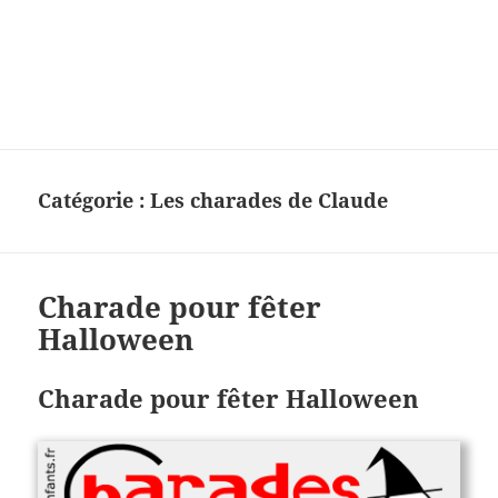
Charades, mots cachés, jeux,
devinettes, pour enfants.
Catégorie :
Les charades de Claude
Charade pour fêter
Halloween
Charade pour fêter Halloween