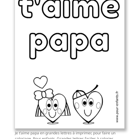
Je t’aime papa en grandes lettres à imprimer, pour faire un
coloriage. Pour enfants. Grandes lettres faciles à colorier.