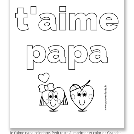
Je t’aime papa coloriage. Petit texte à imprimer et colorier. Grandes