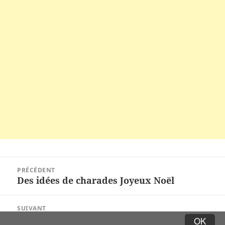
Navigation
PRÉCÉDENT
de
Des idées de charades Joyeux Noël
Article
l’article
précédent :
SUIVANT
Charades d’hiver pour enfants. Des jeux
Article
OK