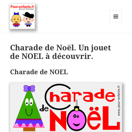
MENU
ET
Charades, mots cachés, jeux,
WIDGETS
devinettes, pour enfants.
Charade de Noël. Un jouet
de NOEL à découvrir.
Charade de NOEL