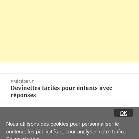
Navigation
PRÉCÉDENT
de
Devinettes faciles pour enfants avec
Article
l’article
réponses
précédent :
OK
SUIVANT
Pour-enfants.fr – Un des premier sites
Article
Nous utilisons des cookies pour personnaliser le
pour enfants sur internet
suivant :
contenu, les publicités et pour analyser notre trafic.
En savoir plus