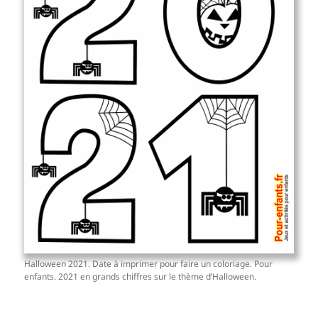
Halloween 2021. Date à imprimer pour faire un coloriage. Pour
enfants. 2021 en grands chiffres sur le thème d’Halloween.