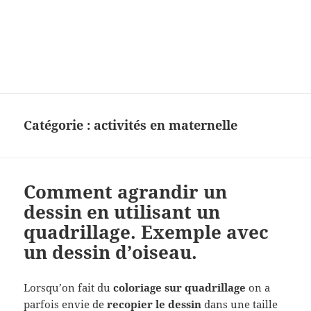
Charades, mots cachés, jeux,
devinettes, pour enfants.
Catégorie :
activités en maternelle
Comment agrandir un
dessin en utilisant un
quadrillage. Exemple avec
un dessin d’oiseau.
Lorsqu’on fait du
coloriage sur quadrillage
on a
parfois envie de
recopier le dessin
dans une taille