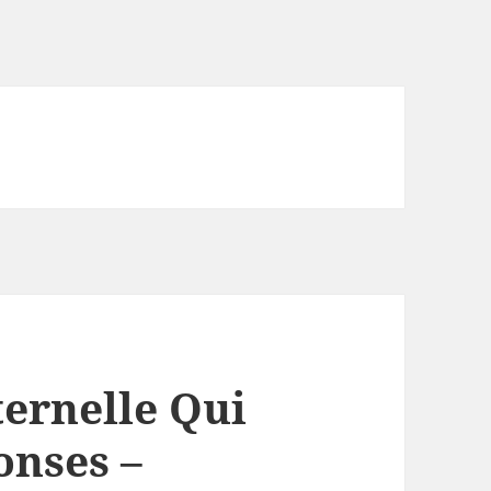
ternelle Qui
onses –