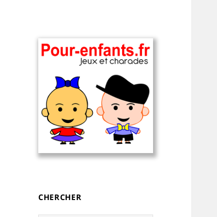
Charades, devinettes et jeux de
Charades, mots
mots pour enfants — à
cachés, jeux,
imprimer
devinettes, pour
CHERCHER
enfants.