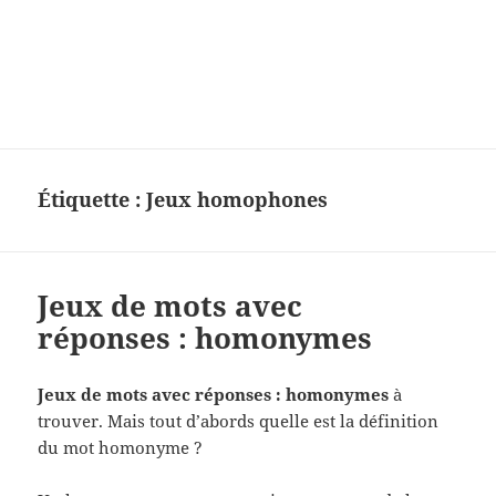
Charades, mots cachés, jeux,
devinettes, pour enfants.
Étiquette :
Jeux homophones
Jeux de mots avec
réponses : homonymes
Jeux de mots avec réponses :
homonymes
à
trouver. Mais tout d’abords quelle est la définition
du mot homonyme ?