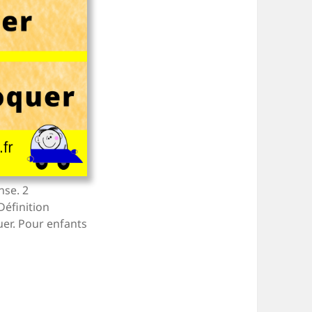
nse. 2
éfinition
uer. Pour enfants