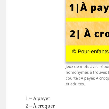
Jeux de mots avec répo
homonymes à trouver. D
courte : À payer. À croq
et adultes.
1 – À payer
2 – À croquer