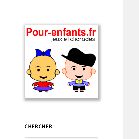
Charades, devinettes et jeux de
Charades, mots
mots pour enfants — à
cachés, jeux,
imprimer
devinettes, pour
CHERCHER
enfants.