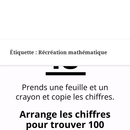
Charades, mots cachés, jeux,
devinettes, pour enfants.
Étiquette :
Récréation mathématique