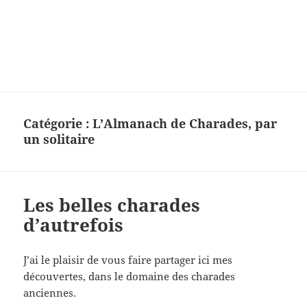
Charades, mots cachés, jeux,
devinettes, pour enfants.
Catégorie :
L’Almanach de Charades, par
un solitaire
Les belles charades
d’autrefois
J’ai le plaisir de vous faire partager ici mes
découvertes, dans le domaine des charades
anciennes.