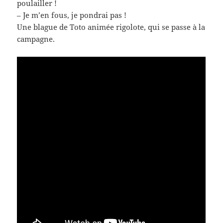
poulailler !
– Je m’en fous, je pondrai pas !
Une blague de Toto animée rigolote, qui se passe à la
campagne.