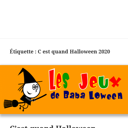
Charades, mots cachés, jeux,
devinettes, pour enfants.
Étiquette :
C est quand Halloween 2020