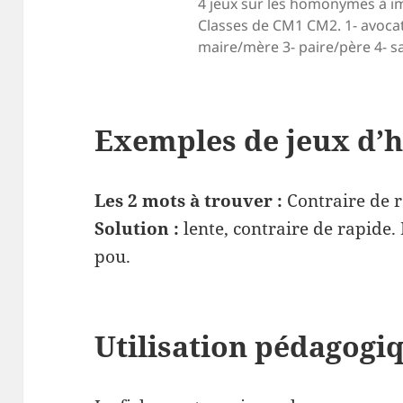
4 jeux sur les homonymes à i
Classes de CM1 CM2. 1- avocat 
maire/mère 3- paire/père 4- s
Exemples de jeux d
Les 2 mots à trouver :
Contraire de r
Solution :
lente, contraire de rapid
pou.
Utilisation pédagogi