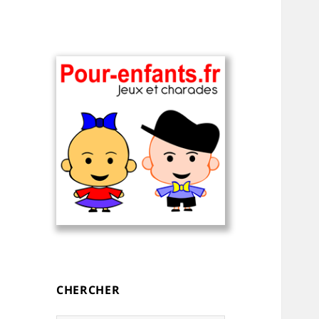
Charades, devinettes et jeux de
Charades, mots
mots pour enfants — à
cachés, jeux,
imprimer
devinettes, pour
CHERCHER
enfants.