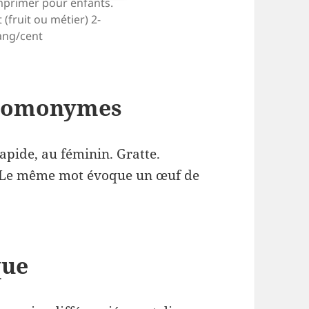
mprimer pour enfants.
(fruit ou métier) 2-
ang/cent
’homonymes
apide, au féminin. Gratte.
e. Le même mot évoque un œuf de
que