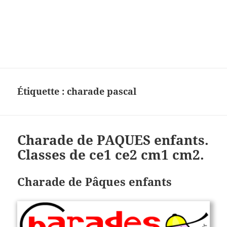
Charades, mots cachés, jeux,
devinettes, pour enfants.
Étiquette :
charade pascal
Charade de PAQUES enfants.
Classes de ce1 ce2 cm1 cm2.
Charade de Pâques enfants