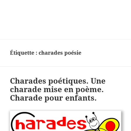
Charades, mots cachés, jeux,
devinettes, pour enfants.
Étiquette :
charades poésie
Charades poétiques. Une
charade mise en poème.
Charade pour enfants.