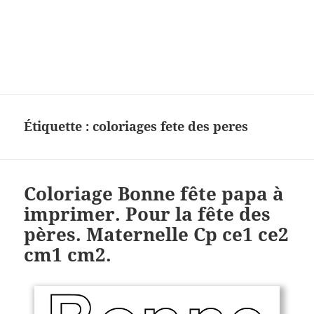
Charades, mots cachés, jeux,
devinettes, pour enfants.
Étiquette :
coloriages fete des peres
Coloriage Bonne fête papa à
imprimer. Pour la fête des
pères. Maternelle Cp ce1 ce2
cm1 cm2.