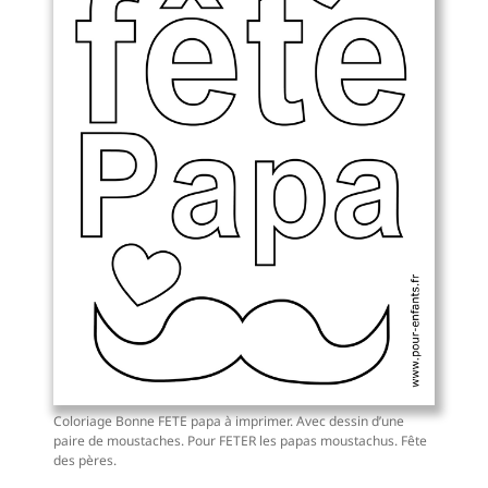
Coloriage Bonne FETE papa à imprimer. Avec dessin d’une
paire de moustaches. Pour FETER les papas moustachus. Fête
des pères.