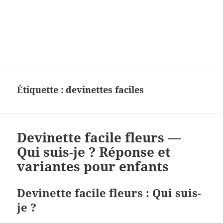
Charades, mots cachés, jeux,
devinettes, pour enfants.
Étiquette :
devinettes faciles
Devinette facile fleurs —
Qui suis-je ? Réponse et
variantes pour enfants
Devinette facile fleurs : Qui suis-
je ?