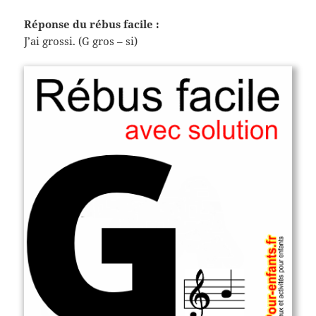
Réponse du rébus facile :
J’ai grossi. (G gros – si)