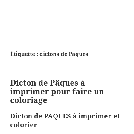
Charades, mots cachés, jeux,
devinettes, pour enfants.
Étiquette :
dictons de Paques
Dicton de Pâques à
imprimer pour faire un
coloriage
Dicton de PAQUES à imprimer et
colorier