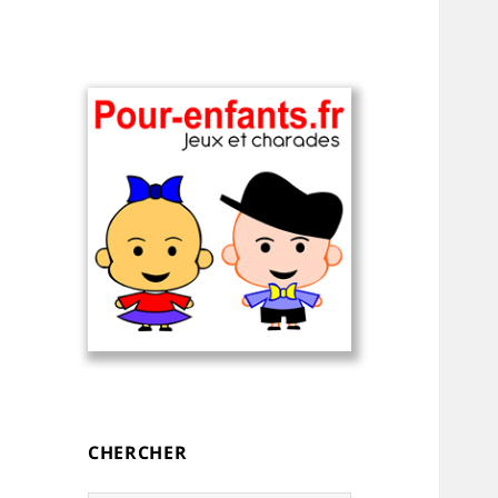
Charades, devinettes et jeux de
Charades, mots
mots pour enfants — à
cachés, jeux,
imprimer
devinettes, pour
CHERCHER
enfants.