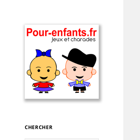
Charades, devinettes et jeux de
Charades, mots
mots pour enfants — à
cachés, jeux,
imprimer
devinettes, pour
CHERCHER
enfants.