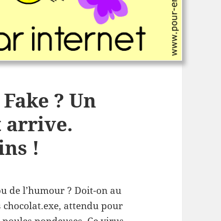
 Fake ? Un
 arrive.
ns !
ou de l’humour ? Doit-on au
s chocolat.exe, attendu pour
e poules pondeuses. Ce virus