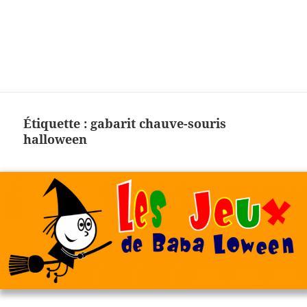
Charades, mots cachés, jeux,
devinettes, pour enfants.
Étiquette :
gabarit chauve-souris
halloween