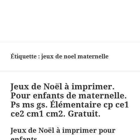
Charades, mots cachés, jeux,
devinettes, pour enfants.
Étiquette :
jeux de noel maternelle
Jeux de Noël à imprimer.
Pour enfants de maternelle.
Ps ms gs. Élémentaire cp ce1
ce2 cm1 cm2. Gratuit.
Jeux de Noël à imprimer pour
enfants