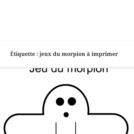
Charades, mots cachés, jeux,
devinettes, pour enfants.
Étiquette :
jeux du morpion à imprimer