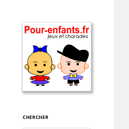
Charades, devinettes et jeux de
Charades, mots
mots pour enfants — à
cachés, jeux,
imprimer
devinettes, pour
CHERCHER
enfants.