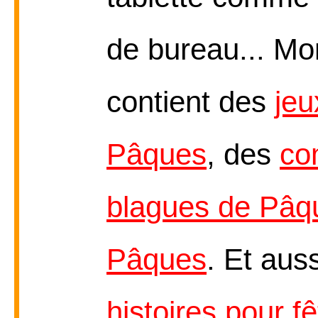
de bureau... M
contient des
jeu
Pâques
, des
co
blagues de Pâq
Pâques
. Et aus
histoires pour f