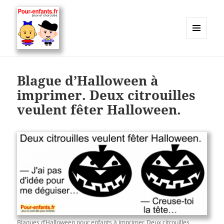
MENU
ET
Charades, mots cachés, jeux,
WIDGETS
devinettes, pour enfants.
Blague d’Halloween à
imprimer. Deux citrouilles
veulent fêter Halloween.
Blagues d’Halloween pour enfants à imprimer. Deux citrouilles