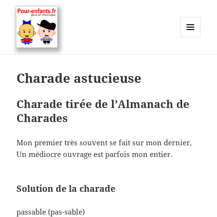
MENU
ET
Charades, mots cachés, jeux,
WIDGETS
devinettes, pour enfants.
Charade astucieuse
Charade tirée de l’Almanach de
Charades
Mon premier très souvent se fait sur mon dernier,
Un médiocre ouvrage est parfois mon entier.
Solution de la charade
passable (pas-sable)