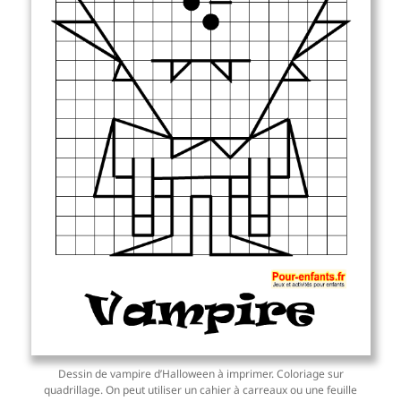
Dessin de vampire d’Halloween à imprimer. Coloriage sur
quadrillage. On peut utiliser un cahier à carreaux ou une feuille