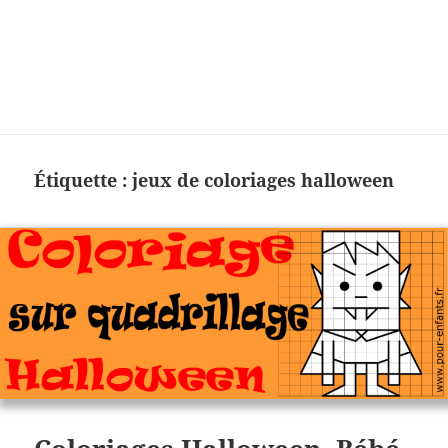
Charades, mots cachés, jeux,
devinettes, pour enfants.
Étiquette :
jeux de coloriages halloween