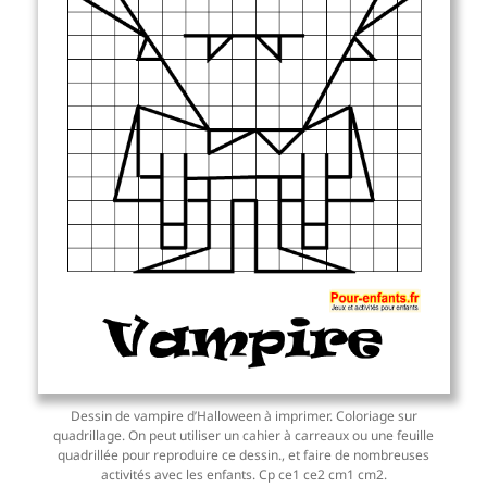
Dessin de vampire d’Halloween à imprimer. Coloriage sur
quadrillage. On peut utiliser un cahier à carreaux ou une feuille
quadrillée pour reproduire ce dessin., et faire de nombreuses
activités avec les enfants. Cp ce1 ce2 cm1 cm2.