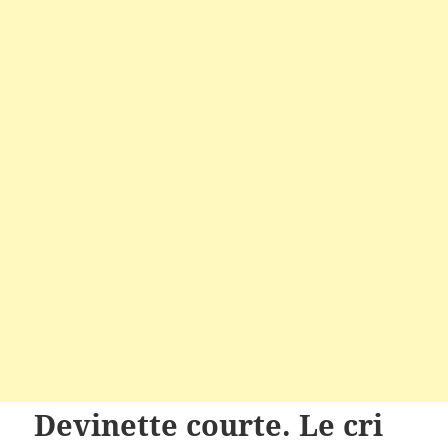
D
evinette
courte. Le cri