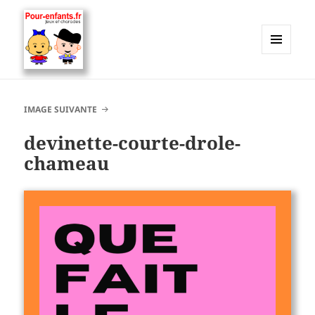
MENU
ET
Charades, mots cachés, jeux,
WIDGETS
devinettes, pour enfants.
IMAGE SUIVANTE
devinette-courte-drole-
chameau