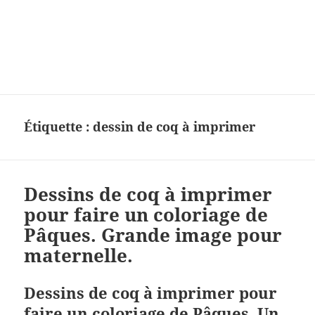
Charades, mots cachés, jeux,
devinettes, pour enfants.
Étiquette :
dessin de coq à imprimer
Dessins de coq à imprimer
pour faire un coloriage de
Pâques. Grande image pour
maternelle.
Dessins de coq à imprimer pour
faire un coloriage de Pâques. Un