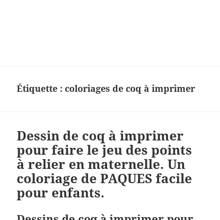
Charades, mots cachés, jeux,
devinettes, pour enfants.
Étiquette :
coloriages de coq à imprimer
Dessin de coq à imprimer
pour faire le jeu des points
à relier en maternelle. Un
coloriage de PAQUES facile
pour enfants.
Dessins de coq à imprimer pour