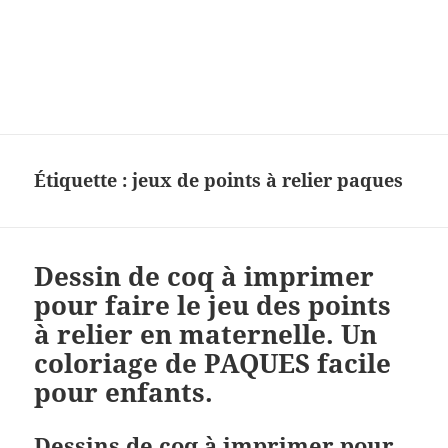
Charades, mots cachés, jeux,
devinettes, pour enfants.
Étiquette :
jeux de points à relier paques
Dessin de coq à imprimer
pour faire le jeu des points
à relier en maternelle. Un
coloriage de PAQUES facile
pour enfants.
Dessins de coq à imprimer pour