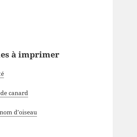
les à imprimer
té
 de canard
n nom d’oiseau