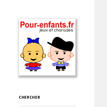
Charades, devinettes et jeux de
Charades, mots
mots pour enfants — à
cachés, jeux,
imprimer
devinettes, pour
CHERCHER
enfants.