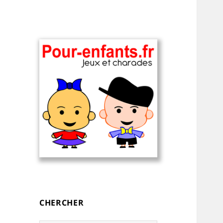
Charades, devinettes et jeux de
Charades, mots
mots pour enfants — à
cachés, jeux,
imprimer
devinettes, pour
CHERCHER
enfants.