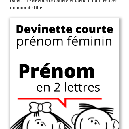
Dans cette
devinette courte
et
facile
il faut trouver
un
nom
de
fille.