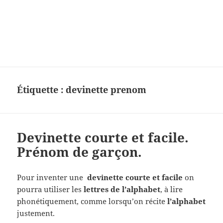
Charades, mots cachés, jeux,
devinettes, pour enfants.
Étiquette :
devinette prenom
Devinette courte et facile.
Prénom de garçon.
Pour inventer une
devinette courte et facile
on
pourra utiliser les
lettres de l’alphabet
, à lire
phonétiquement, comme lorsqu’on récite
l’alphabet
justement.