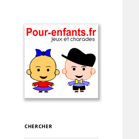
Charades, devinettes et jeux de
Charades, mots
mots pour enfants — à
cachés, jeux,
imprimer
devinettes, pour
CHERCHER
enfants.