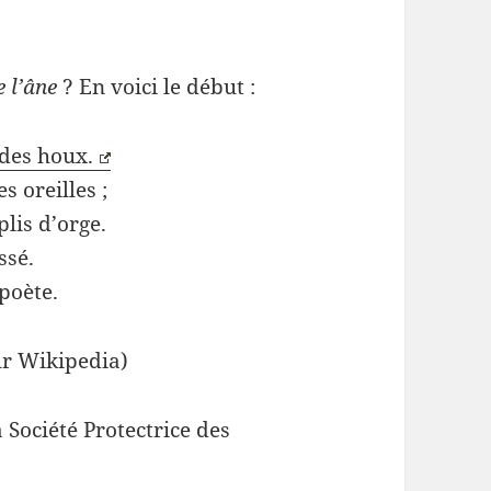
e l’âne
? En voici le début :
 des houx.
s oreilles ;
plis d’orge.
ssé.
 poète.
ur Wikipedia)
a Société Protectrice des