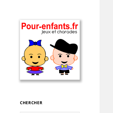
Charades, devinettes et jeux de
Charades, mots
mots pour enfants — à
cachés, jeux,
imprimer
devinettes, pour
CHERCHER
enfants.