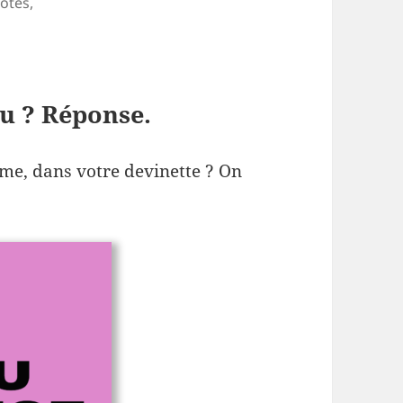
otes,
au ? Réponse.
ame, dans votre devinette ? On