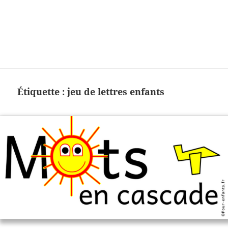
Charades, mots cachés, jeux,
devinettes, pour enfants.
Étiquette :
jeu de lettres enfants