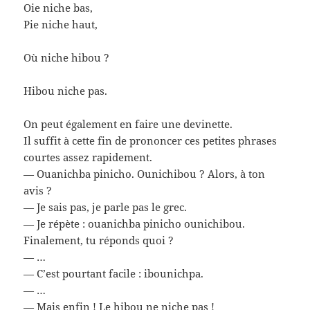
Oie niche bas,
Pie niche haut,
Où niche hibou ?
Hibou niche pas.
On peut également en faire une devinette.
Il suffit à cette fin de prononcer ces petites phrases
courtes assez rapidement.
— Ouanichba pinicho. Ounichibou ? Alors, à ton
avis ?
— Je sais pas, je parle pas le grec.
— Je répète : ouanichba pinicho ounichibou.
Finalement, tu réponds quoi ?
— …
— C’est pourtant facile : ibounichpa.
— …
— Mais enfin ! Le hibou ne niche pas !