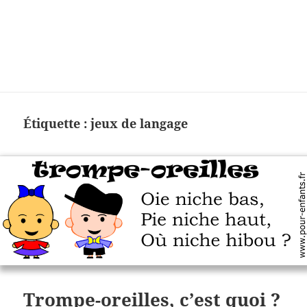
Charades, mots cachés, jeux,
devinettes, pour enfants.
Étiquette :
jeux de langage
Trompe-oreilles, c’est quoi ?