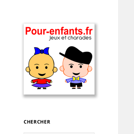
Charades, devinettes et jeux de
Charades, mots
mots pour enfants — à
cachés, jeux,
imprimer
devinettes, pour
CHERCHER
enfants.