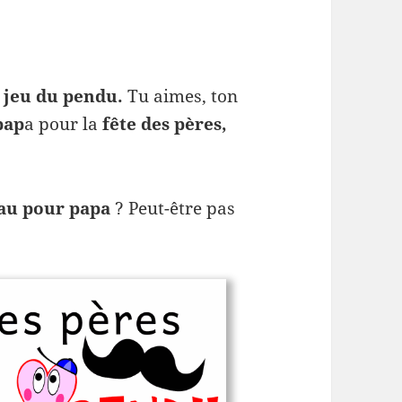
e
jeu du pendu.
Tu aimes, ton
pap
a pour la
fête des pères,
au pour papa
? Peut-être pas