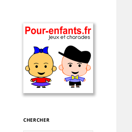
Charades, devinettes et jeux de
Charades, mots
mots pour enfants — à
cachés, jeux,
imprimer
devinettes, pour
CHERCHER
enfants.