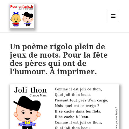
MENU
ET
Charades, mots cachés, jeux,
WIDGETS
devinettes, pour enfants.
Un poème rigolo plein de
jeux de mots. Pour la fête
des pères qui ont de
l’humour. À imprimer.