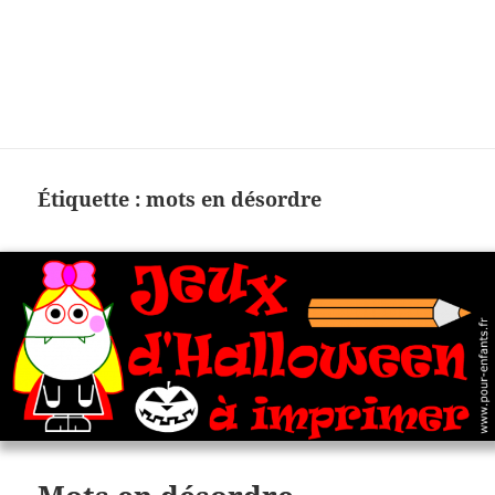
Charades, mots cachés, jeux,
devinettes, pour enfants.
Étiquette :
mots en désordre