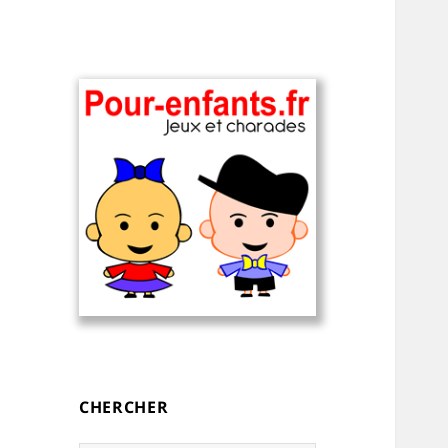
Charades, devinettes et jeux de
Charades, mots
mots pour enfants — à
cachés, jeux,
imprimer
devinettes, pour
CHERCHER
enfants.