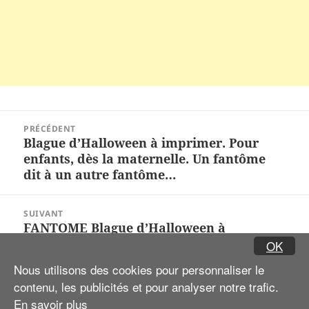
Navigation
PRÉCÉDENT
de
Blague d’Halloween à imprimer. Pour
Article
l’article
enfants, dès la maternelle. Un fantôme
précédent :
dit à un autre fantôme…
SUIVANT
FANTOME Blague d’Halloween à
Article
imprimer. Pour enfants. L’histoire se
OK
suivant :
passe dans un château en ruines. Bonjour
Nous utilisons des cookies pour personnaliser le
les fantômes !
contenu, les publicités et pour analyser notre trafic.
En savoir plus