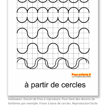
Halloween. Dessin de frise à reproduire. Pour faire des dessins de
fantômes par exemple. Frises à base de cercles. Reproduction facile