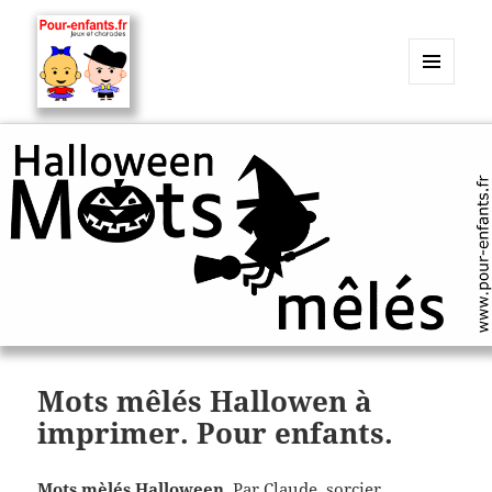
MENU
ET
Charades, mots cachés, jeux,
WIDGETS
devinettes, pour enfants.
Mots mêlés Hallowen à
imprimer. Pour enfants.
Mots mèlés Halloween
. Par Claude, sorcier