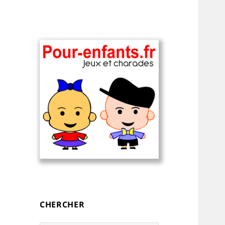
Charades, devinettes et jeux de
Charades, mots
mots pour enfants — à
cachés, jeux,
imprimer
devinettes, pour
CHERCHER
enfants.