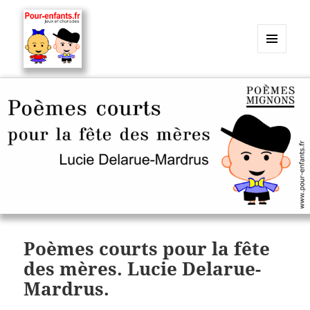
MENU
ET
Charades, mots cachés, jeux,
WIDGETS
devinettes, pour enfants.
Poèmes courts pour la fête
des mères. Lucie Delarue-
Mardrus.